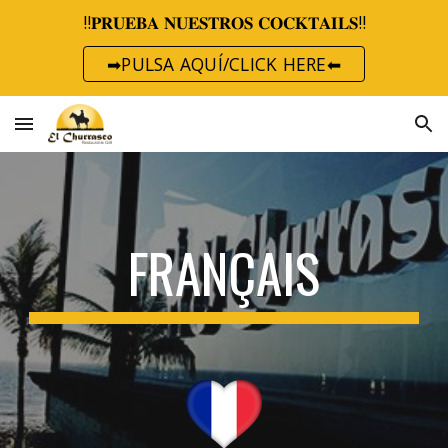
‼️𝐏𝐑𝐔𝐄𝐁𝐀 𝐍𝐔𝐄𝐒𝐓𝐑𝐎𝐒 𝐂𝐎𝐂𝐊𝐓𝐀𝐈𝐋𝐒‼️
Skip to main content
Skip to navigation
➡PULSA AQUÍ/CLICK HERE⬅
FRANÇAIS